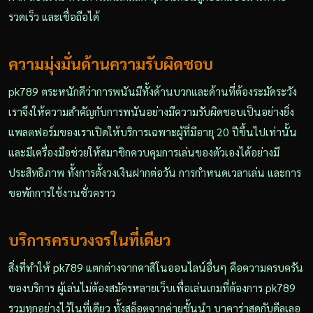
รวดเร็ว และเชื่อถือได้
ความมุ่งมั่นด้านความรับผิดชอบ
pk789 ตระหนักดีว่าการพนันมีทั้งด้านบวกและด้านที่ต้องระมัดระวัง
เราจึงให้ความสำคัญกับการพนันอย่างมีความรับผิดชอบเป็นอย่างยิ่ง
แพลตฟอร์มของเราเปิดให้บริการเฉพาะผู้ที่มีอายุ 20 ปีขึ้นไปเท่านั้น
และมีเครื่องมือช่วยให้สมาชิกควบคุมการเล่นของตัวเองได้อย่างมี
ประสิทธิภาพ ทั้งการตั้งวงเงินฝากต่อวัน การกำหนดเวลาเล่น และการ
ขอพักการใช้งานชั่วคราว
บริการครบวงจรในที่เดียว
สิ่งที่ทำให้ pk789 แตกต่างจากคาสิโนออนไลน์อื่นๆ คือความครบครัน
ของบริการ ผู้เล่นไม่ต้องสมัครหลายเว็บเพื่อเล่นเกมที่ต้องการ pk789
รวมทุกอย่างไว้ในที่เดียว ทั้งสล็อตจากค่ายชั้นนำ บาคาร่าสดกับดีลเลอ