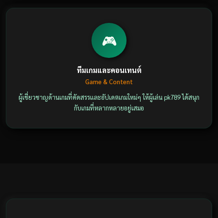
🎮
ทีมเกมและคอนเทนต์
Game & Content
ผู้เชี่ยวชาญด้านเกมที่คัดสรรและอัปเดตเกมใหม่ๆ ให้ผู้เล่น pk789 ได้สนุก
กับเกมที่หลากหลายอยู่เสมอ