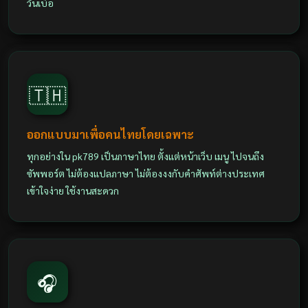
วันเบื่อ
🇹🇭
ออกแบบมาเพื่อคนไทยโดยเฉพาะ
ทุกอย่างใน pk789 เป็นภาษาไทย ตั้งแต่หน้าเว็บ เมนู ไปจนถึง
ซัพพอร์ต ไม่ต้องแปลภาษา ไม่ต้องงงกับคำศัพท์ต่างประเทศ
เข้าใจง่าย ใช้งานสะดวก
🎧