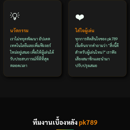
💡
❤️
นวัตกรรม
ใส่ใจผู้เล่น
เราไม่หยุดพัฒนา อัปเดต
ทุกการตัดสินใจของ pk789
เทคโนโลยีและเพิ่มฟีเจอร์
เริ่มต้นจากคำถามว่า "สิ่งนี้ดี
ใหม่อยู่เสมอ เพื่อให้ผู้เล่นได้
สำหรับผู้เล่นไหม?" เราฟัง
รับประสบการณ์ที่ดีที่สุด
เสียงสมาชิกและนำมา
ตลอดเวลา
ปรับปรุงเสมอ
ทีมงานเบื้องหลัง
pk789