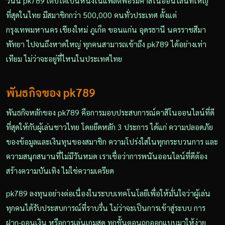
วันนี้ pk789 เติบโตเป็นหนึ่งในแพลตฟอร์มคาสิโนออนไลน์ที่ใหญ่
ที่สุดในไทย มีสมาชิกกว่า 500,000 คนทั่วประเทศ ตั้งแต่
กรุงเทพมหานคร เชียงใหม่ ภูเก็ต ขอนแก่น อุดรธานี นครราชสีมา
พัทยา ไปจนถึงหาดใหญ่ ทุกคนสามารถเข้าถึง pk789 ได้อย่างเท่า
เทียม ไม่ว่าจะอยู่ที่ไหนในประเทศไทย
พันธกิจของ pk789
พันธกิจหลักของ pk789 คือการมอบประสบการณ์คาสิโนออนไลน์ที่ดี
ที่สุดให้กับผู้เล่นชาวไทย โดยยึดหลัก 3 ประการ ได้แก่ ความปลอดภัย
ของข้อมูลและเงินทุนของสมาชิก ความโปร่งใสในทุกกระบวนการ และ
ความสนุกสนานที่ไม่มีวันหมด เราเชื่อว่าการพนันออนไลน์ที่ดีต้อง
สร้างความบันเทิง ไม่ใช่ความเครียด
pk789 ลงทุนอย่างต่อเนื่องในระบบเทคโนโลยีเพื่อให้มั่นใจว่าผู้เล่น
ทุกคนได้รับประสบการณ์ที่ราบรื่น ไม่ว่าจะเป็นการเข้าสู่ระบบ การ
ฝาก-ถอนเงิน หรือการเล่นเกมสด ทุกขั้นตอนถูกออกแบบมาให้ง่าย