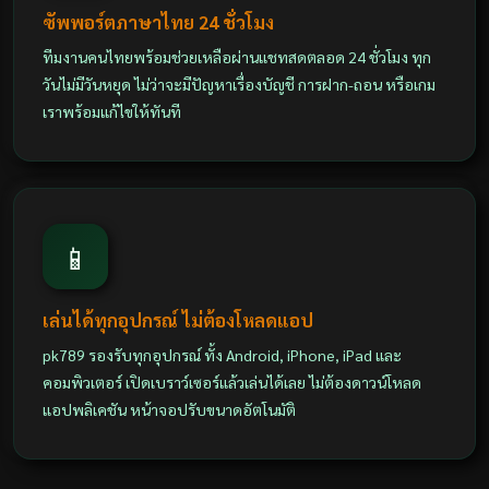
ซัพพอร์ตภาษาไทย 24 ชั่วโมง
ทีมงานคนไทยพร้อมช่วยเหลือผ่านแชทสดตลอด 24 ชั่วโมง ทุก
วันไม่มีวันหยุด ไม่ว่าจะมีปัญหาเรื่องบัญชี การฝาก-ถอน หรือเกม
เราพร้อมแก้ไขให้ทันที
📱
เล่นได้ทุกอุปกรณ์ ไม่ต้องโหลดแอป
pk789 รองรับทุกอุปกรณ์ ทั้ง Android, iPhone, iPad และ
คอมพิวเตอร์ เปิดเบราว์เซอร์แล้วเล่นได้เลย ไม่ต้องดาวน์โหลด
แอปพลิเคชัน หน้าจอปรับขนาดอัตโนมัติ