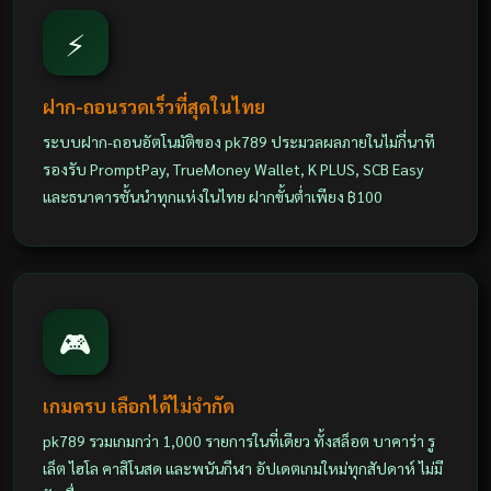
⚡
ฝาก-ถอนรวดเร็วที่สุดในไทย
ระบบฝาก-ถอนอัตโนมัติของ pk789 ประมวลผลภายในไม่กี่นาที
รองรับ PromptPay, TrueMoney Wallet, K PLUS, SCB Easy
และธนาคารชั้นนำทุกแห่งในไทย ฝากขั้นต่ำเพียง ฿100
🎮
เกมครบ เลือกได้ไม่จำกัด
pk789 รวมเกมกว่า 1,000 รายการในที่เดียว ทั้งสล็อต บาคาร่า รู
เล็ต ไฮโล คาสิโนสด และพนันกีฬา อัปเดตเกมใหม่ทุกสัปดาห์ ไม่มี